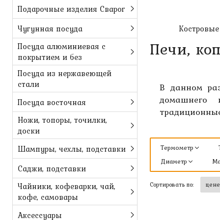
Подарочные изделия Сварог
Чугунная посуда
Костровые
Печи, ко
Посуда алюминиевая с
покрытием и без
Посуда из нержавеющей
стали
В данном ра
домашнего 
Посуда восточная
традиционные
Ножи, топоры, точилки,
доски
Шампуры, чехлы, подставки
Термометр
Диаметр
Ма
Саджи, подставки
Чайники, кофеварки, чай,
Сортировать по:
кофе, самовары
Аксессуары