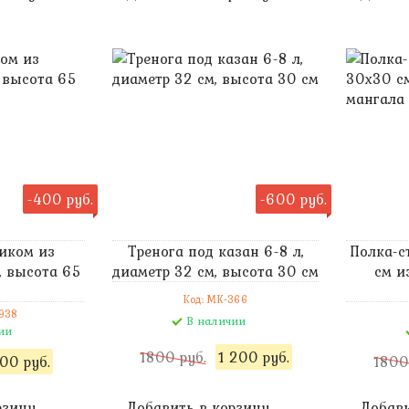
-400 руб.
-600 руб.
тиком из
Тренога под казан 6-8 л,
Полка-с
, высота 65
диаметр 32 см, высота 30 см
см и
Код: MK-366
938
В наличии
ии
1800 руб.
1 200 руб.
00 руб.
1800
рзину
Добавить в корзину
Добави