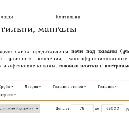
 чаши
Коптильни
птильни, мангалы
зделе сайта представлены
печи под казаны (уч
и уличного копчения, многофункциональны
 и афганские казаны,
газовые плитки
и
костровы
Труба
Дверца
Толщина стенок
Толщина
териал
Цена от
до
ру