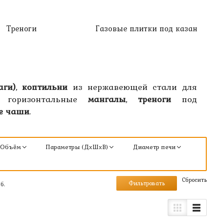
Треноги
Газовые плитки под казан
аги)
,
коптильни
из нержавеющей стали для
е горизонтальные
мангалы
,
треноги
под
е чаши
.
Объём
Параметры (ДхШхВ)
Диаметр печи
Cбросить
б.