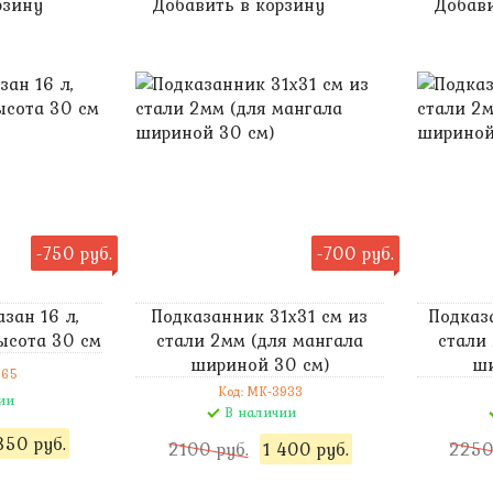
рзину
Добавить в корзину
Добави
-750 руб.
-700 руб.
зан 16 л,
Подказанник 31х31 см из
Подказ
высота 30 см
стали 2мм (для мангала
стали
шириной 30 см)
ши
365
Код: MK-3933
ии
В наличии
350 руб.
2100 руб.
1 400 руб.
2250