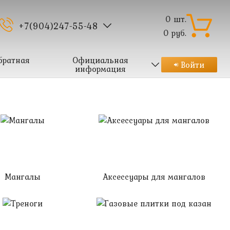
0
шт.
+7(904)247-55-48
0
руб.
братная
Официальная
Войти
информация
Мангалы
Аксессуары для мангалов