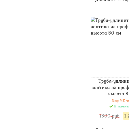
Труба-удлини
зонтика из проф
высота 8
Код: MK-4
В налич
1800 руб.
1 