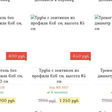
-600 руб.
-650 руб.
тель без
Труба с зонтиком из
Трено
иля 6х6 см,
профиля 6х6 см, высота 85
диамет
0 см
см
636
Код: MK-3937
ии
В наличии
200 руб.
1900 руб.
1 250 руб.
2000