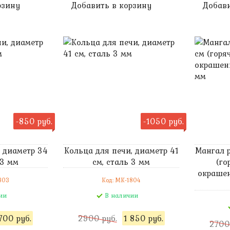
рзину
Добавить в корзину
Добави
-850 руб.
-1050 руб.
, диаметр 34
Кольца для печи, диаметр 41
Мангал 
 3 мм
см, сталь 3 мм
(го
окрашен
803
Код: MK-1804
ии
В наличии
700 руб.
2900 руб.
1 850 руб.
2700