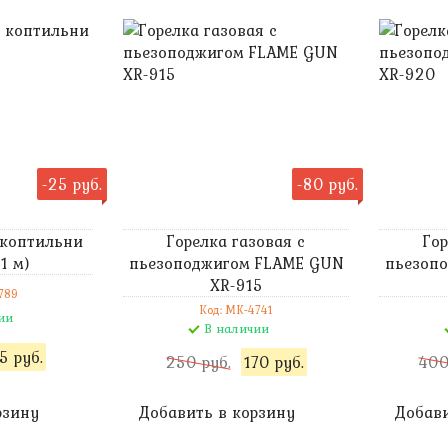
-25 руб.
-80 руб.
 коптильни
Горелка газовая с
Гор
1 м)
пьезоподжигом FLAME GUN
пьезоп
XR-915
789
Код: MK-4741
ии
В наличии
5 руб.
250 руб.
170 руб.
400
рзину
Добавить в корзину
Добави