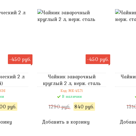
-450 руб.
-450 руб.
ческий 2 л
Чайник заварочный
Чайни
й)
круглый 2 л, нерж. сталь
936
Код: MK-4571
ии
В наличии
00 руб.
1290 руб.
840 руб.
1310
рзину
Добавить в корзину
Добави