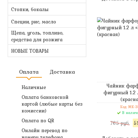
Стопки, бокалы
Специи, рис, масло
Щепа, уголь, топливо,
средства для розжига
НОВЫЕ ТОВАРЫ
Оплата
Доставка
Чайник фар
Наличные
фигурный 1.2 
Оплата банковской
(красн
картой (любые карты без
Код: MK-3
комиссии)
В налич
Оплата по QR
765 руб.
5
Онлайн перевод по
номеру телефона