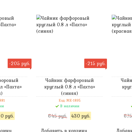
-205 руб.
-215 руб.
форовый
Чайник фарфоровый
Чай
л «Пахта»
круглый 0.8 л «Пахта»
круг
я)
(синяя)
881
Код: MK-1895
ии
В наличии
10 руб.
645 руб.
430 руб.
675
рзину
Добавить в корзину
Добави