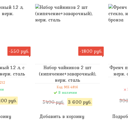
-550 руб.
-1800 руб.
ый 1.2 л, с
Набор чайников 2 шт
Френч пр
нерж. сталь
(кипячение+заварочный),
нерж. 
нерж. сталь
212
Код: MK-4816
ии
В наличии
100 руб.
900
5400 руб.
3 600 руб.
рзину
Добавить в корзину
Подроб