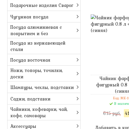
Подарочные изделия Сварог
Чугунная посуда
Посуда алюминиевая с
покрытием и без
Посуда из нержавеющей
стали
Посуда восточная
Ножи, топоры, точилки,
доски
Чайник фар
фигурный 0.8 
Шампуры, чехлы, подставки
(синя
Саджи, подставки
Код: MK-1
В налич
Чайники, кофеварки, чай,
615 руб.
4
кофе, самовары
Аксессуары
Добавить в ко