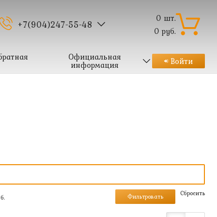
0
шт.
+7(904)247-55-48
0
руб.
братная
Официальная
Войти
информация
Cбросить
б.