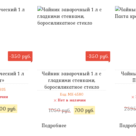
-350 руб.
-350 руб.
ческий 1 л
Чайник заварочный 1 л с
Чайны
т»
гладкими стенками,
П
боросиликатное стекло
935
Код: MK-4580
ичии
Нет в наличии
00 руб.
2595
1050 руб.
700 руб.
Подробнее
Подроб