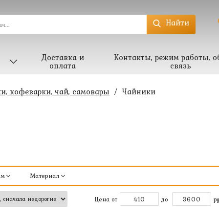
Найти
Доставка и
Контакты, режим работы, о
оплата
связь
и, кофеварки, чай, самовары
/
Чайники
ём
Материал
Цена от
до
ру