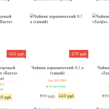
-255 руб.
-270 руб.
форовый
Чайник керамический 0.7 л
Чайни
л «Пахта»
(синий)
«Zar
ая)
Код: MK-2890
873
В наличии
ии
820 руб.
550 руб.
820
10 руб.