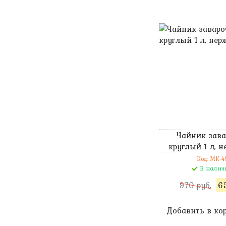
Чайник зав
круглый 1 л, н
Код: MK-4
В налич
970 руб.
65
Добавить в ко