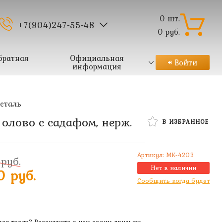
0
шт.
+7(904)247-55-48
0
руб.
братная
Официальная
Войти
информация
 сталь
 олово с садафом, нерж.
В ИЗБРАННОЕ
Артикул:
MK-4203
руб.
Нет в наличии
0 руб.
Сообщить когда будет
ся товар? Расскажите о нем своим друзьям: