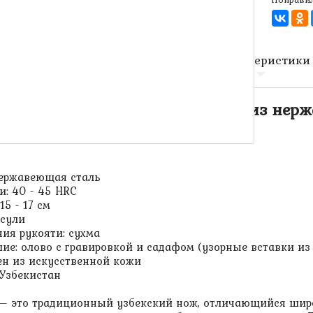
Описание
Характеристики
ий (узбекский нож) изогнутый из нерж
вершием и чехлом
 нержавеющая сталь
и: 40 - 45 HRC
15 - 17 см
осули
ния рукояти: сухма
шие: олово с гравировкой и садафом (узорные вставки из
ен из искусственной кожи
 Узбекистан
– это традиционный узбекский нож, отличающийся широ