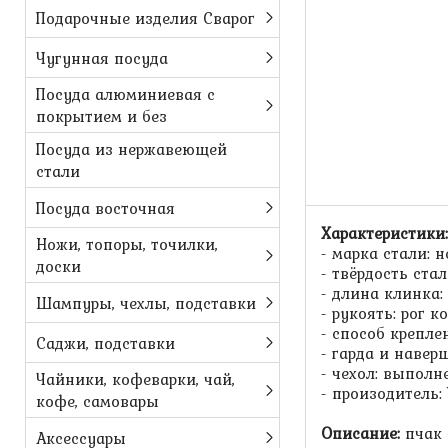
Подарочные изделия Сварог
Чугунная посуда
Посуда алюминиевая с
покрытием и без
Посуда из нержавеющей
Пчак средн
стали
косули, на
Посуда восточная
Характеристики:
Ножи, топоры, точилки,
- марка стали:
доски
- твёрдость стал
- длина клинка: 
Шампуры, чехлы, подставки
- рукоять: рог к
- способ крепле
Саджи, подставки
- гарда и навер
- чехол: выполн
Чайники, кофеварки, чай,
- произодитель:
кофе, самовары
Описание:
пчак 
Аксессуары