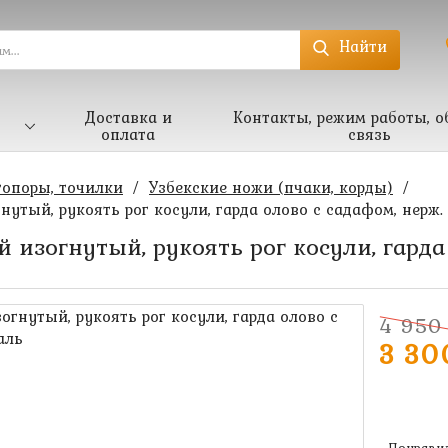
Найти
Доставка и
Контакты, режим работы, о
оплата
связь
топоры, точилки
/
Узбекские ножи (пчаки, корды)
/
нутый, рукоять рог косули, гарда олово с садафом, нерж.
 изогнутый, рукоять рог косули, гарда
4 950 
3 30
Понравил