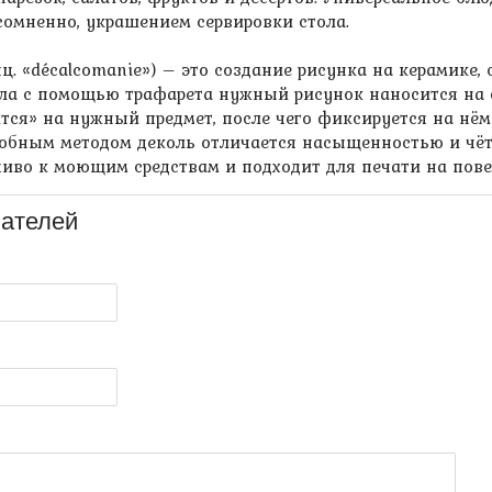
есомненно, украшением сервировки стола.
ц. «décalcomanie») – это создание рисунка на керамике,
ала с помощью трафарета нужный рисунок наносится на 
ится» на нужный предмет, после чего фиксируется на нё
обным методом деколь отличается насыщенностью и чётк
йчиво к моющим средствам и подходит для печати на пов
ателей