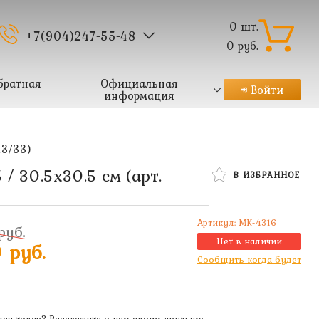
0
шт.
+7(904)247-55-48
0
руб.
братная
Официальная
Войти
информация
13/33)
/ 30.5х30.5 см (арт.
В ИЗБРАННОЕ
Артикул:
MK-4316
руб.
Нет в наличии
 руб.
Сообщить когда будет
ся товар? Расскажите о нем своим друзьям: