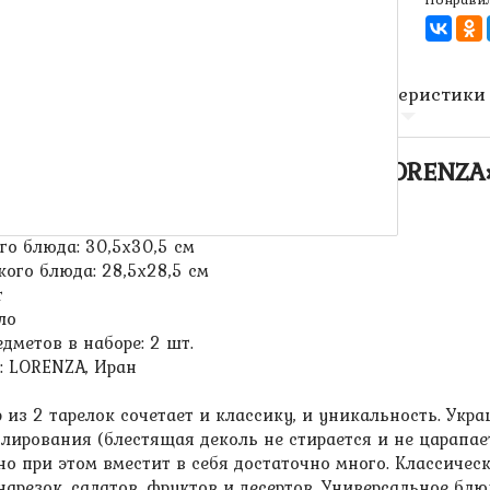
Описание
Характеристики
ратных стеклянных тарелок «LORENZA» (
го блюда: 30,5х30,5 см
кого блюда: 28,5х28,5 см
т
ло
едметов в наборе: 2 шт.
: LORENZA, Иран
 из 2 тарелок сочетает и классику, и уникальность. У
лирования (блестящая деколь не стирается и не царапае
 но при этом вместит в себя достаточно много. Классиче
нарезок, салатов, фруктов и десертов. Универсальное б