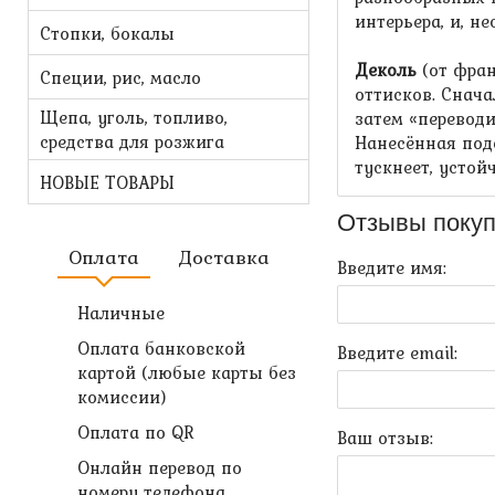
интерьера, и, н
Стопки, бокалы
Деколь
(от фран
Специи, рис, масло
оттисков. Снач
Щепа, уголь, топливо,
затем «перевод
средства для розжига
Нанесённая под
тускнеет, усто
НОВЫЕ ТОВАРЫ
Отзывы покуп
Оплата
Доставка
Введите имя:
Наличные
Оплата банковской
Введите email:
картой (любые карты без
комиссии)
Оплата по QR
Ваш отзыв:
Онлайн перевод по
номеру телефона