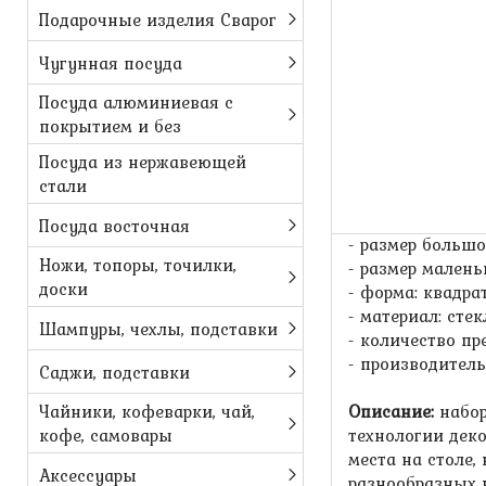
Подарочные изделия Сварог
Чугунная посуда
Посуда алюминиевая с
покрытием и без
Посуда из нержавеющей
Набор квад
стали
Характеристики:
Посуда восточная
- размер большо
Ножи, топоры, точилки,
- размер малень
доски
- форма: квадра
- материал: стек
Шампуры, чехлы, подставки
- количество пр
- производитель
Саджи, подставки
Чайники, кофеварки, чай,
Описание:
набор
кофе, самовары
технологии деко
места на столе,
Аксессуары
разнообразных 