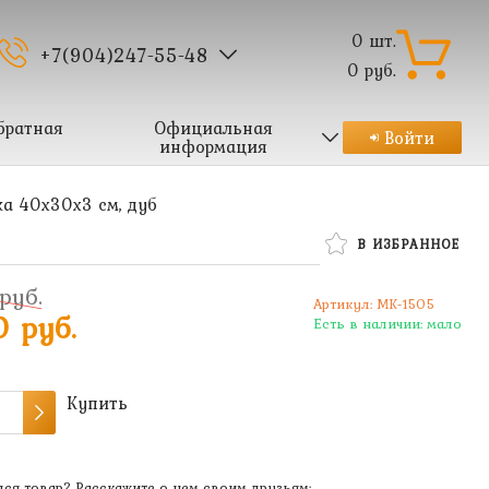
0
шт.
+7(904)247-55-48
0
руб.
братная
Официальная
Войти
информация
ка 40х30х3 см, дуб
В ИЗБРАННОЕ
руб.
Артикул:
MK-1505
0 руб.
Есть в наличии:
мало
Купить
ся товар? Расскажите о нем своим друзьям: