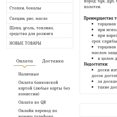
пород: бук, дуб,
полотен.
Стопки, бокалы
Преимущества т
Специи, рис, масло
торцевая
Щепа, уголь, топливо,
при испо
средства для розжига
при наре
срок службы
НОВЫЕ ТОВАРЫ
торцевая
маслом защи
в целом 
Оплата
Доставка
Недостатки:
доски из
Наличные
досок доста
за доска
Оплата банковской
такие до
картой (любые карты без
комиссии)
Оплата по QR
Онлайн перевод по
номеру телефона