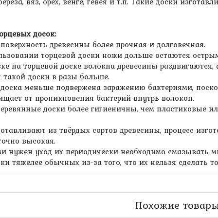
 береза, вяз, орех, венге, гевея и т.п. Такие доски изго
орцевых досок:
 поверхность древесины более прочная и долговечная.
льзовании торцевой доски ножи дольше остаются острым
зке на торцевой доске волокна древесины раздвигаются, 
 такой доски в разы больше.
 доска меньше подвержена заражению бактериями, поско
щает от проникновения бактерий внутрь волокон.
деревянные доски более гигиеничны, чем пластиковые ил
готавливают из твёрдых сортов древесины, процесс изго
точно высокая.
ми нужен уход их периодически необходимо смазывать 
ски тяжелее обычных из-за того, что их нельзя сделать т