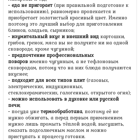
- еда не пригорает
(при правильной подготовке к
использованию), равномерно пропекается и
приобретает золотистый красивый цвет. Именно
поэтому это лучший выбор для приготовления
блинов, оладьев, сырников;
- изумительный вкус и внешний вид
картошки,
грибов, гренок, мяса вы не получите ни на одной
сковороде, кроме чугунной;
- предпочтение профессиональных
поваров
именно чугунным, а не тефлоновым
сковородам, потому что на них блюда получаются
вкуснее;
- подходит для всех типов плит
(газовых,
электрических, индукционных,
стеклокерамических, галогенных, открытого огня);
- можно использовать в духовке или русской
печи
;
-
посуда уже
термообработана
, поэтому её не
нужно обжигать, а перед первым применением
нужно лишь промыть тёплой водой, высушить,
смазать подсолнечным маслом и можно
приступать к процессу готовки.