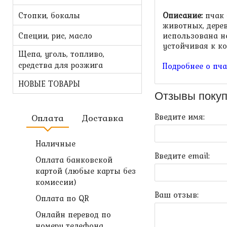
Стопки, бокалы
Описание:
пчак 
животных, дерев
Специи, рис, масло
использована н
устойчивая к ко
Щепа, уголь, топливо,
средства для розжига
Подробнее о пч
НОВЫЕ ТОВАРЫ
Отзывы покуп
Введите имя:
Оплата
Доставка
Наличные
Введите email:
Оплата банковской
картой (любые карты без
комиссии)
Ваш отзыв:
Оплата по QR
Онлайн перевод по
номеру телефона