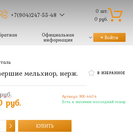
0
шт.
+7(904)247-55-48
0
руб.
братная
Официальная
Войти
информация
сталь
вершие мельхиор, нерж.
В ИЗБРАННОЕ
руб.
Артикул:
MK-4404
0 руб.
Есть в наличии:
последний товар
КУПИТЬ