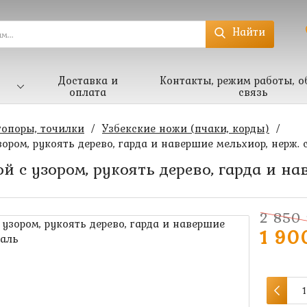
Найти
Доставка и
Контакты, режим работы, о
оплата
связь
топоры, точилки
/
Узбекские ножи (пчаки, корды)
/
ором, рукоять дерево, гарда и навершие мельхиор, нерж. 
й с узором, рукоять дерево, гарда и на
2 850 
1 90