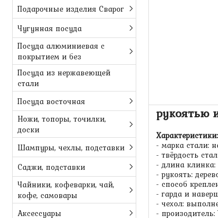
Подарочные изделия Сварог
Чугунная посуда
Посуда алюминиевая с
покрытием и без
Посуда из нержавеющей
стали
Пчак средн
Посуда восточная
рукоятью и
Ножи, топоры, точилки,
доски
Характеристики:
- марка стали:
Шампуры, чехлы, подставки
- твёрдость стал
- длина клинка: 
Саджи, подставки
- рукоять: дерев
- способ крепле
Чайники, кофеварки, чай,
- гарда и навер
кофе, самовары
- чехол: выполн
Аксессуары
- произодитель: