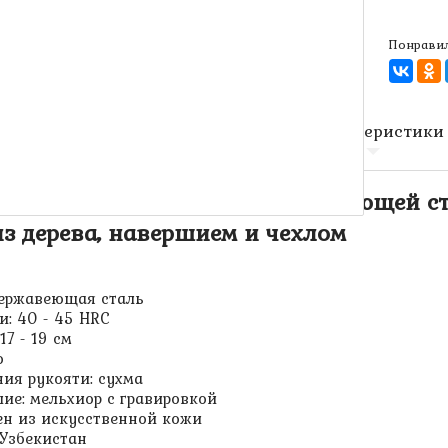
Понравил
Описание
Характеристики
ий (узбекский нож) из нержавеющей ст
з дерева, навершием и чехлом
 нержавеющая сталь
и: 40 - 45 HRC
17 - 19 см
о
ния рукояти: сухма
шие: мельхиор с гравировкой
ен из искусственной кожи
 Узбекистан