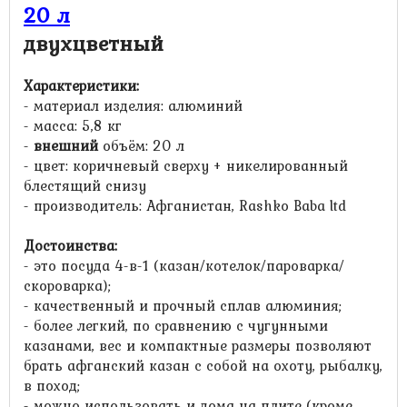
20 л
двухцветный
Характеристики:
- материал изделия: алюминий
- масса: 5,8 кг
-
внешний
объём: 20 л
- цвет: коричневый сверху + никелированный
блестящий снизу
- производитель: Афганистан, Rashko Baba ltd
Достоинства:
- это посуда 4-в-1 (казан/котелок/пароварка/
скороварка);
- качественный и прочный сплав алюминия;
- более легкий, по сравнению с чугунными
казанами, вес и компактные размеры позволяют
брать афганский казан с собой на охоту, рыбалку,
в поход;
- можно использовать и дома на плите (кроме