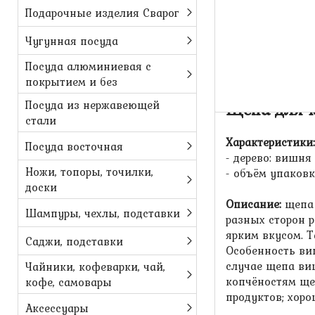
Подарочные изделия Сварог
Чугунная посуда
Посуда алюминиевая с
покрытием и без
Посуда из нержавеющей
Щепа для 
стали
Характеристики:
Посуда восточная
- дерево: вишня
Ножи, топоры, точилки,
- объём упаковк
доски
Описание:
щепа 
Шампуры, чехлы, подставки
разных сторон 
ярким вкусом. 
Саджи, подставки
Особенность ви
случае щепа виш
Чайники, кофеварки, чай,
копчёностям ще
кофе, самовары
продуктов; хоро
Аксессуары