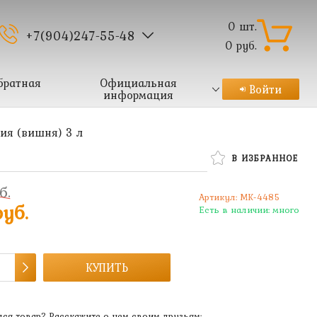
0
шт.
+7(904)247-55-48
0
руб.
братная
Официальная
Войти
информация
ия (вишня) 3 л
В ИЗБРАННОЕ
б.
Артикул:
MK-4485
уб.
Есть в наличии:
много
КУПИТЬ
ся товар? Расскажите о нем своим друзьям: