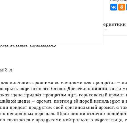
Описание
Характеристики
копчения (вишня)
и: 3 л
для копчения сравнима со специями для продуктов – ка
раскрыть вкус готового блюда. Древесина
вишни
, как и 
Такая щепа придаёт продуктам чуть горьковатый аромат 
шнёвой щепы – аромат, поэтому её порой используют в к
ни придаст продуктам свой оригинальный аромат, а так 
па неплодовых деревьев. Щепа вишни отлично подойдёт 
шо сочетается с продуктами нейтрального вкуса: птица, 