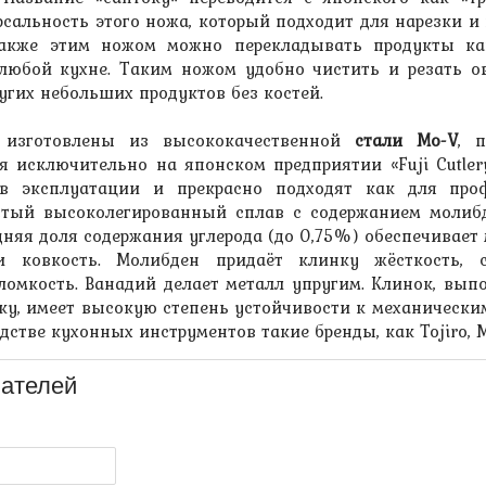
сальность этого ножа, который подходит для нарезки и ш
Также этим ножом можно перекладывать продукты к
любой кухне. Таким ножом удобно чистить и резать о
угих небольших продуктов без костей.
 изготовлены из высококачественной
стали Mo-V
, 
я исключительно на японском предприятии «Fuji Cutler
 в эксплуатации и прекрасно подходят как для про
стый высоколегированный сплав с содержанием молибд
едняя доля содержания углерода (до 0,75%) обеспечивает
и ковкость. Молибден придаёт клинку жёсткость, 
ломкость. Ванадий делает металл упругим. Клинок, вып
чку, имеет высокую степень устойчивости к механически
дстве кухонных инструментов такие бренды, как Tojiro, M
ателей