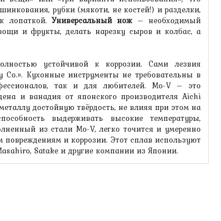
инкования, рубки (мякоти, не костей!) и разделки,
ак лопаткой.
Универсальный нож
– необходимый
вощи и фрукты, делать нарезку сыров и колбас, а
полностью устойчивой к коррозии. Сами лезвия
y Co.». Кухонные инструменты не требовательны в
фессионалов, так и для любителей. Mo-V – это
ена и ванадия от японского производителя Aichi
 металлу достойную твёрдость, не влияя при этом на
способность выдерживать высокие температуры,
олненный из стали Mo-V, легко точится и умеренно
м повреждениям и коррозии. Этот сплав используют
asahiro, Satake и другие компании из Японии.