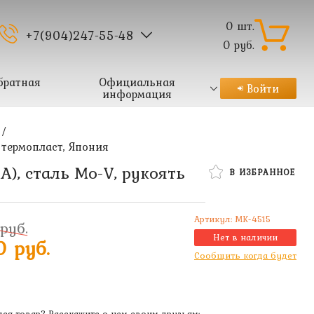
0
шт.
+7(904)247-55-48
0
руб.
братная
Официальная
Войти
информация
/
 термопласт, Япония
A), сталь Mo-V, рукоять
В ИЗБРАННОЕ
Артикул:
MK-4515
руб.
Нет в наличии
0 руб.
Сообщить когда будет
ся товар? Расскажите о нем своим друзьям: