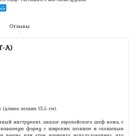
Отзывы
T-A)
(длина лезвия 13,5 см).
ный инструмент, аналог европейского шеф-ножа, с
 узнаваемую форму с широким лезвием и скошеным
ри вещи» или «три варианта использования», что