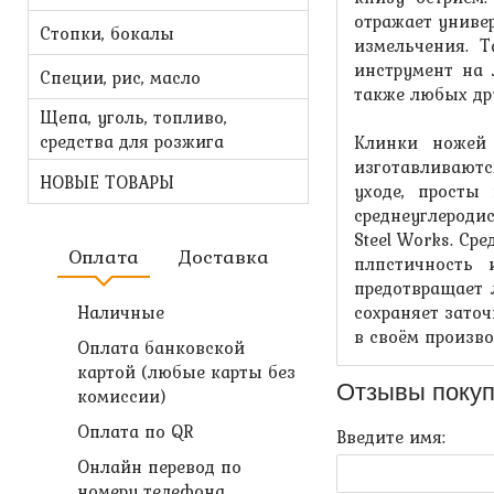
отражает универ
Стопки, бокалы
измельчения. 
инструмент на 
Специи, рис, масло
также любых др
Щепа, уголь, топливо,
средства для розжига
Клинки ножей
изготавливаютс
НОВЫЕ ТОВАРЫ
уходе, просты
среднеуглероди
Steel Works. Ср
Оплата
Доставка
плпстичность 
предотвращает 
Наличные
сохраняет зато
в своём произво
Оплата банковской
картой (любые карты без
Отзывы покуп
комиссии)
Оплата по QR
Введите имя:
Онлайн перевод по
номеру телефона