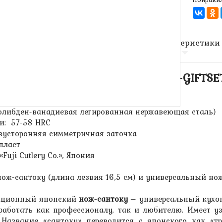
Описание
Характеристики
-х кухонных ножей FUJI CUT (TJ-GIFTSE
:
(молибден-ванадиевая легированная нержавеющая сталь)
ли: 57-58 HRC
двусторонняя симметричная заточка
опласт
«Fuji Cutlery Co.», Япония
ож-сантоку (длина лезвия 16,5 см) и универсальный нож 
иционный японский
нож-сантоку
– универсальный кухон
работать как профессионалу, так и любителю. Имеет
 Название «сантоку» переводится с японского как «т