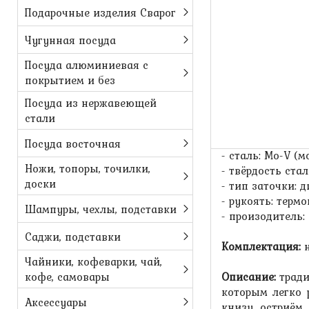
Подарочные изделия Сварог
Чугунная посуда
Посуда алюминиевая с
покрытием и без
Посуда из нержавеющей
Набор из 2
стали
Характеричтики
Посуда восточная
- сталь: Mo-V 
Ножи, топоры, точилки,
- твёрдость ста
доски
- тип заточки: 
- рукоять: терм
Шампуры, чехлы, подставки
- произодитель: 
Саджи, подставки
Комплектация:
н
Чайники, кофеварки, чай,
кофе, самовары
Описание:
трад
которым легко 
Аксессуары
книзу остриём.