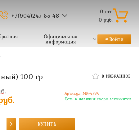
0
шт.
+7(904)247-55-48
0
руб.
братная
Официальная
Войти
информация
/
ный) 100 гр
В ИЗБРАННОЕ
б.
Артикул:
MK-4786
руб.
Есть в наличии:
скоро закончится
КУПИТЬ