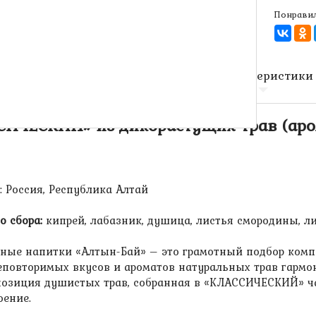
Понравил
Описание
Характеристики
СИЧЕСКИЙ» из дикорастущих трав (ар
: Россия, Республика Алтай
о сбора:
кипрей, лабазник, душица, листья смородины, л
ные напитки «Алтын-Бай» – это грамотный подбор комп
еповторимых вкусов и ароматов натуральных трав гармо
озиция душистых трав, собранная в «КЛАССИЧЕСКИЙ» чай
оение.